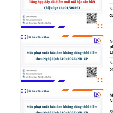
N
q
N
p
1
N
p
M
N
X