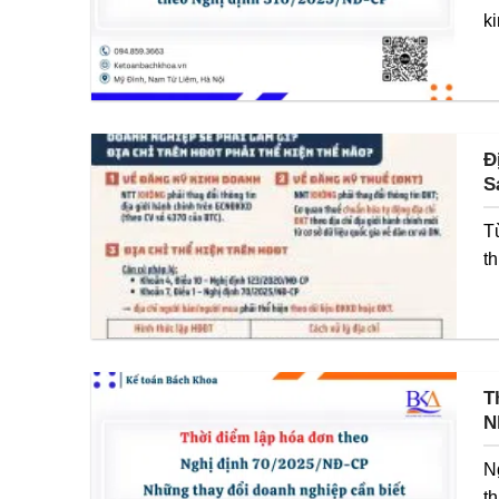
ki
Đ
S
T
th
T
N
N
th