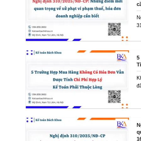
c
N
3
5
T
K
đâ
N
q
1