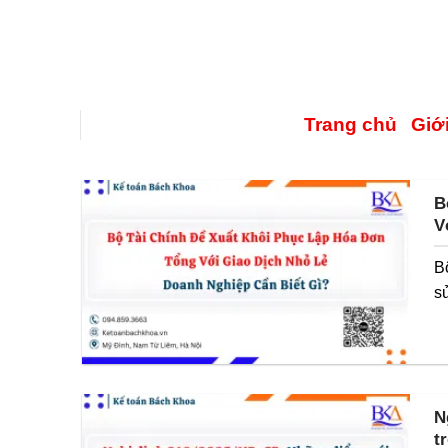
Trang chủ
Giới
B
V
B
sử
N
t