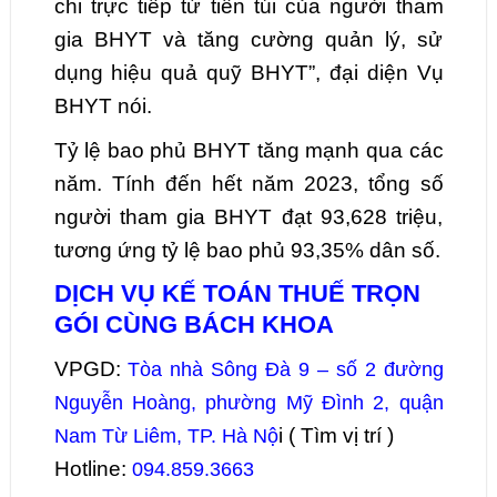
chi trực tiếp từ tiền túi của người tham
gia BHYT và tăng cường quản lý, sử
dụng hiệu quả quỹ BHYT”, đại diện Vụ
BHYT nói.
Tỷ lệ bao phủ BHYT tăng mạnh qua các
năm. Tính đến hết năm 2023, tổng số
người tham gia BHYT đạt 93,628 triệu,
tương ứng tỷ lệ bao phủ 93,35% dân số.
DỊCH VỤ KẾ TOÁN THUẾ TRỌN
GÓI CÙNG BÁCH KHOA
VPGD:
Tòa nhà Sông Đà 9 – số 2 đường
Nguyễn Hoàng, phường Mỹ Đình 2, quận
i ( Tìm vị trí )
Nam Từ Liêm, TP. Hà Nộ
Hotline:
094.859.3663