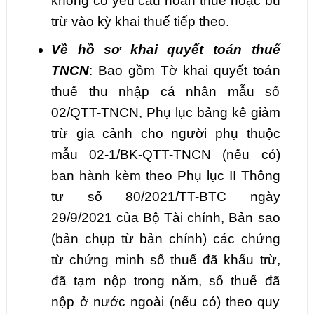
không có yêu cầu hoàn thuế hoặc bù
trừ vào kỳ khai thuế tiếp theo.
Về hồ sơ khai quyết toán thuế
TNCN
: Bao gồm Tờ khai quyết toán
thuế thu nhập cá nhân mẫu số
02/QTT-TNCN, Phụ lục bảng kê giảm
trừ gia cảnh cho người phụ thuộc
mẫu 02-1/BK-QTT-TNCN (nếu có)
ban hành kèm theo Phụ lục II Thông
tư số 80/2021/TT-BTC ngày
29/9/2021 của Bộ Tài chính, Bản sao
(bản chụp từ bản chính) các chứng
từ chứng minh số thuế đã khấu trừ,
đã tạm nộp trong năm, số thuế đã
nộp ở nước ngoài (nếu có) theo quy