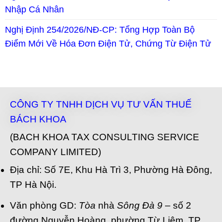
Nhập Cá Nhân
Nghị Định 254/2026/NĐ-CP: Tổng Hợp Toàn Bộ
Điểm Mới Về Hóa Đơn Điện Tử, Chứng Từ Điện Tử
CÔNG TY TNHH DỊCH VỤ TƯ VẤN THUẾ
BÁCH KHOA
(BACH KHOA TAX CONSULTING SERVICE
COMPANY LIMITED)
Địa chỉ: Số 7E, Khu Hà Trì 3, Phường Hà Đông,
TP Hà Nội.
Văn phòng GD:
Tòa
nhà
Sông Đà 9
– số 2
đường Nguyễn Hoàng, phường Từ Liêm, TP.