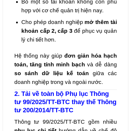
Bỏ một số tài khoản không còn phù
hợp với cơ chế quản trị hiện nay.
Cho phép doanh nghiệp
mở thêm tài
khoản cấp 2, cấp 3
để phục vụ quản
lý chi tiết hơn.
Hệ thống này giúp
đơn giản hóa hạch
toán, tăng tính minh bạch
và dễ dàng
so sánh dữ liệu kế toán
giữa các
doanh nghiệp trong và ngoài nước.
2. Tải về toàn bộ Phụ lục Thông
tư 99/2025/TT-BTC thay thế Thông
tư 200/2014/TT-BTC
Thông tư 99/2025/TT-BTC gồm nhiều
phụ lục chi tiết
hướng dẫn về chế độ