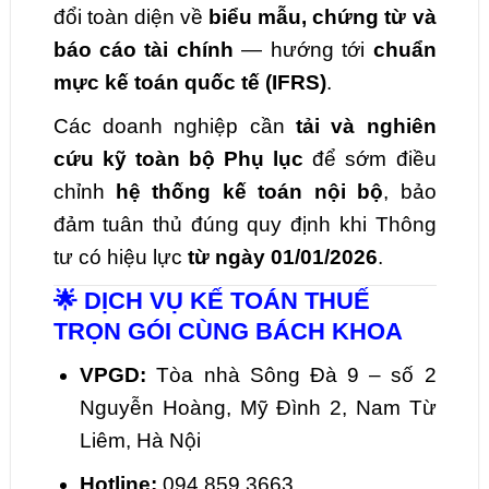
đổi toàn diện về
biểu mẫu, chứng từ và
báo cáo tài chính
— hướng tới
chuẩn
mực kế toán quốc tế (IFRS)
.
Các doanh nghiệp cần
tải và nghiên
cứu kỹ toàn bộ Phụ lục
để sớm điều
chỉnh
hệ thống kế toán nội bộ
, bảo
đảm tuân thủ đúng quy định khi Thông
tư có hiệu lực
từ ngày 01/01/2026
.
🌟 DỊCH VỤ KẾ TOÁN THUẾ
TRỌN GÓI CÙNG BÁCH KHOA
VPGD:
Tòa nhà Sông Đà 9 – số 2
Nguyễn Hoàng, Mỹ Đình 2, Nam Từ
Liêm, Hà Nội
Hotline:
094.859.3663