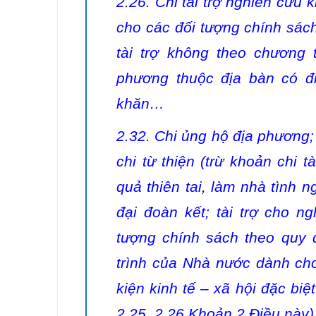
2.26. Chi tài trợ nghiên cứu 
cho các đối tượng chính sách
tài trợ không theo chương
phương thuộc địa bàn có đi
khăn…
2.32. Chi ủng hộ địa phương; 
chi từ thiện (trừ khoản chi t
quả thiên tai, làm nhà tình 
đại đoàn kết; tài trợ cho n
tượng chính sách theo quy đ
trình của Nhà nước dành cho
kiện kinh tế – xã hội đặc biệ
2.25, 2.26 Khoản 2 Điều này