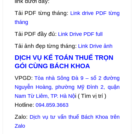
link dưới đây:
Tải PDF từng tháng:
Link drive PDF từng
tháng
Tải PDF đầy đủ:
Link Drive PDF full
Tải ảnh đẹp từng tháng:
Link Drive ảnh
DỊCH VỤ KẾ TOÁN THUẾ TRỌN
GÓI CÙNG BÁCH KHOA
VPGD:
Tòa nhà Sông Đà 9 – số 2 đường
Nguyễn Hoàng, phường Mỹ Đình 2, quận
i ( Tìm vị trí )
Nam Từ Liêm, TP. Hà Nộ
Hotline:
094.859.3663
Zalo:
Dịch vụ tư vấn thuế Bách Khoa trên
Zalo