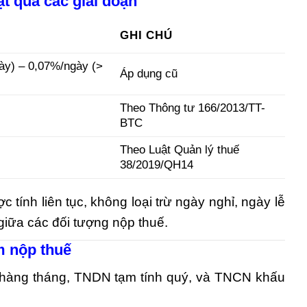
ạt qua các giai đoạn
GHI CHÚ
ày) – 0,07%/ngày (>
Áp dụng cũ
Theo Thông tư 166/2013/TT-
BTC
Theo Luật Quản lý thuế
38/2019/QH14
c tính liên tục, không loại trừ ngày nghỉ, ngày lễ
iữa các đối tượng nộp thuế.
m nộp thuế
 hàng tháng, TNDN tạm tính quý, và TNCN khấu