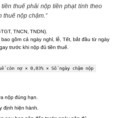
iền thuế phải nộp tiền phạt tính theo
ền thuế nộp chậm.”
 (GTGT, TNCN, TNDN).
c, bao gồm cả ngày nghỉ, lễ, Tết, bắt đầu từ ngày
ay trước khi nộp đủ tiền thuế.
huế
c
òn nợ ×
0
,
03
% × Số ngày chậm nộp
ưa nộp đúng hạn.
y định hiện hành.