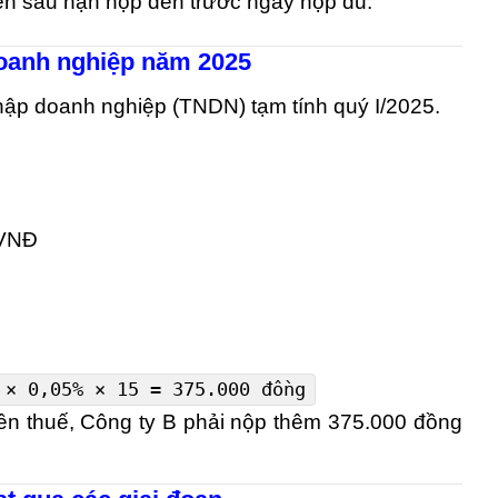
liền sau hạn nộp đến trước ngày nộp đủ.
doanh nghiệp năm 2025
hập doanh nghiệp (TNDN) tạm tính quý I/2025.
 VNĐ
×
0
,
05
% × 15 = 375.000 đồng
iền thuế, Công ty B phải nộp thêm 375.000 đồng