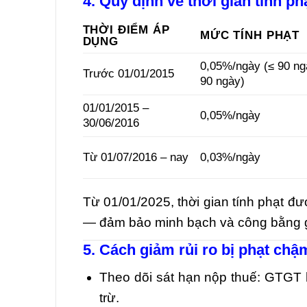
4. Quy định về thời gian tính ph
THỜI ĐIỂM ÁP
MỨC TÍNH PHẠT
DỤNG
0,05%/ngày (≤ 90 ng
Trước 01/01/2015
90 ngày)
01/01/2015 –
0,05%/ngày
30/06/2016
Từ 01/07/2016 – nay
0,03%/ngày
Từ 01/01/2025, thời gian tính phạt đượ
— đảm bảo minh bạch và công bằng g
5. Cách giảm rủi ro bị phạt chậ
Theo dõi sát hạn nộp thuế: GTGT
trừ.