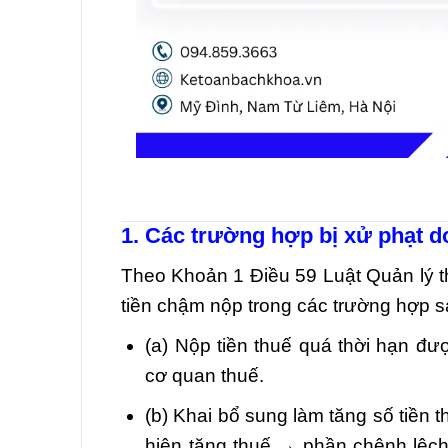
1. Các trường hợp bị xử phạt 
Theo Khoản 1 Điều 59 Luật Quản lý t
tiền chậm nộp trong các trường hợp s
(a) Nộp tiền thuế quá thời hạn đư
cơ quan thuế.
(b) Khai bổ sung làm tăng số tiền 
hiện tăng thuế → phần chênh lệch