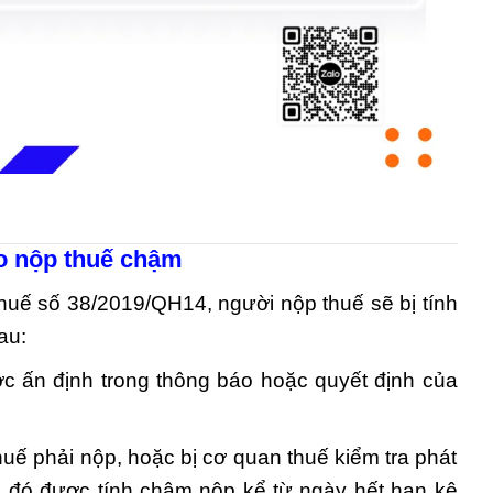
do nộp thuế chậm
huế số 38/2019/QH14, người nộp thuế sẽ bị tính
au:
ợc ấn định trong thông báo hoặc quyết định của
thuế phải nộp, hoặc bị cơ quan thuế kiểm tra phát
 đó được tính chậm nộp kể từ ngày hết hạn kê