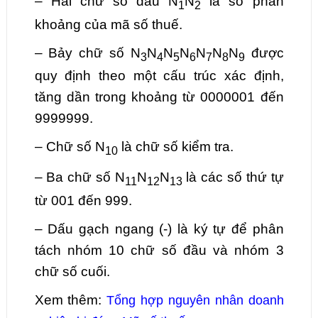
– Hai chữ số đầu N
N
là số phân
1
2
khoảng của mã số thuế.
– Bảy chữ số N
N
N
N
N
N
N
được
3
4
5
6
7
8
9
quy định theo một cấu trúc xác định,
tăng dần trong khoảng từ 0000001 đến
9999999.
– Chữ số N
là chữ số kiểm tra.
10
– Ba chữ số N
N
N
là các số thứ tự
11
12
13
từ 001 đến 999.
– Dấu gạch ngang (-) là ký tự để phân
tách nhóm 10 chữ số đầu và nhóm 3
chữ số cuối.
Xem thêm:
Tổng hợp nguyên nhân doanh