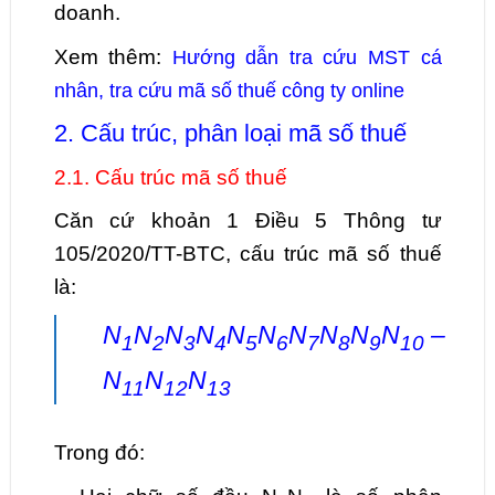
doanh.
Xem thêm:
Hướng dẫn tra cứu MST cá
nhân, tra cứu mã số thuế công ty online
2. Cấu trúc, phân loại mã số thuế
2.1. Cấu trúc mã số thuế
Căn cứ khoản 1 Điều 5 Thông tư
105/2020/TT-BTC, cấu trúc mã số thuế
là:
N
N
N
N
N
N
N
N
N
N
–
1
2
3
4
5
6
7
8
9
10
N
N
N
11
12
13
Trong đó: