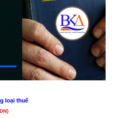
g loại thuế
NDN)