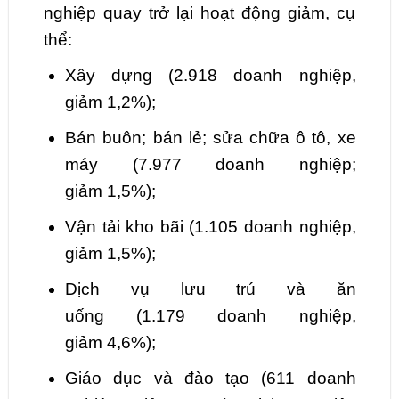
nghiệp quay trở lại hoạt động giảm, cụ
thể:
Xây dựng
(
2.918
doanh nghiệp,
giảm
1,2
%);
Bán buôn; bán lẻ; sửa chữa
ô tô, xe
máy
(
7.977
doanh nghiệp;
giảm
1,5
%);
Vận tải kho bãi
(
1.105
doanh nghiệp,
giảm
1,5
%);
Dịch vụ lưu trú và ăn
uống
(
1.179
doanh nghiệp,
giảm
4,6
%);
Giáo dục và đào tạo
(
611
doanh