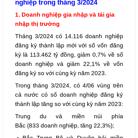
nghiệp trong tháng
3
/2024
1. Doanh nghiệp gia nhập và tái gia
nhập thị trường
Tháng
3
/2024 có
14.116
doanh nghiệp
đăng ký thành lập mới với số vốn đăng
ký là
113.462
tỷ đồng,
giảm
0,7
% về số
doanh nghiệp và
giảm
22,1
% về vốn
đăng ký so với cùng kỳ năm 2023.
Trong tháng
3
/2024, có
4
/06 vùng trên
cả nước có số doanh nghiệp đăng ký
thành lập tăng so với cùng kỳ năm 2023:
Trung du và miền núi phía
Bắc
(
833
doanh nghiệp, tăng
22,3
%);
Bắc Trung Bộ và Duyên hải miền