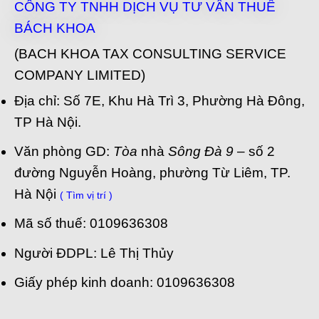
CÔNG TY TNHH DỊCH VỤ TƯ VẤN THUẾ
BÁCH KHOA
(BACH KHOA TAX CONSULTING SERVICE
COMPANY LIMITED)
Địa chỉ: Số 7E, Khu Hà Trì 3, Phường Hà Đông,
TP Hà Nội.
Văn phòng GD:
Tòa
nhà
Sông Đà 9
– số 2
đường Nguyễn Hoàng, phường Từ Liêm, TP.
Hà Nội
( Tìm vị trí )
Mã số thuế: 0109636308
Người ĐDPL: Lê Thị Thủy
Giấy phép kinh doanh: 0109636308