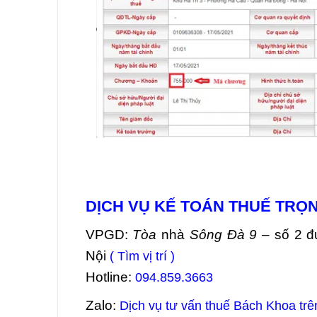
DỊCH VỤ KẾ TOÁN THUẾ TRỌN
VPGD:
Tòa
nhà
Sông Đà 9
– số 2 đ
Nội
( Tìm vị trí )
Hotline:
094.859.3663
Zalo:
Dịch vụ tư vấn thuế Bách Khoa trê