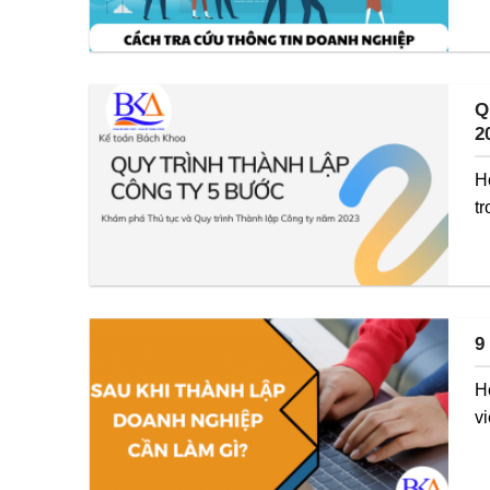
Q
2
H
tr
9
H
vi