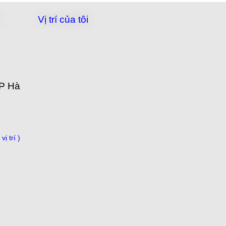
Vị trí của tôi
TP Hà
g
vị trí )