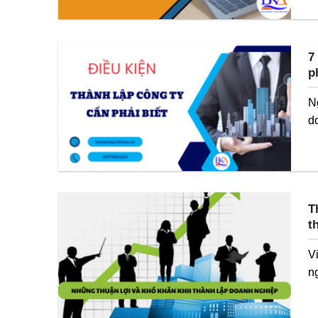
7
p
N
d
T
t
V
n