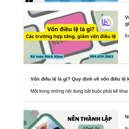
V
g
K
Vốn điều lệ là gì? Quy định về vốn điều lệ 
Một trong những nội dung bắt buộc phải kê khai k
N
N