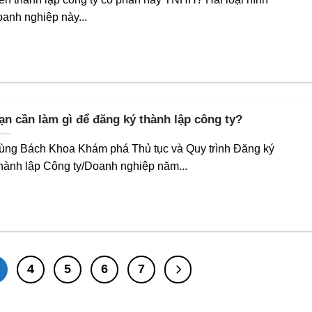
oanh nghiệp này...
ạn cần làm gì để đăng ký thành lập công ty?
ùng Bách Khoa Khám phá Thủ tục và Quy trình Đăng ký
hành lập Công ty/Doanh nghiệp năm...
4
5
6
7