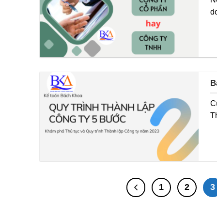
d
B
C
T
1
2
3