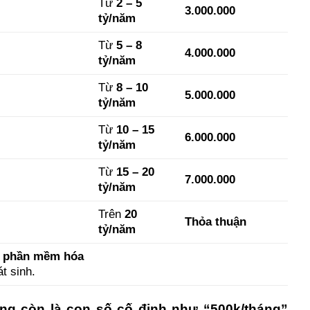
Từ
2 – 5
3.000.000
tỷ/năm
Từ
5 – 8
4.000.000
tỷ/năm
Từ
8 – 10
5.000.000
tỷ/năm
Từ
10 – 15
6.000.000
tỷ/năm
Từ
15 – 20
7.000.000
tỷ/năm
Trên
20
Thỏa thuận
tỷ/năm
, phần mềm hóa
t sinh.
ng còn là con số cố định như “500k/tháng”