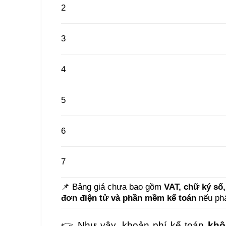
2
3
4
5
6
7
📌 Bảng giá chưa bao gồm
VAT, chữ ký số
đơn điện tử và phần mềm kế toán
nếu phá
👉 Như vậy, khoản phí kế toán
khô