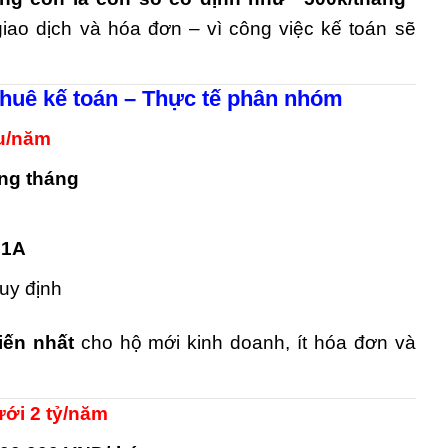
giao dịch và hóa đơn – vì công việc kế toán sẽ
 thuê kế toán – Thực tế phân nhóm
ệu/năm
ng tháng
S1A
uy định
iến nhất
cho hộ mới kinh doanh, ít hóa đơn và
ưới 2 tỷ/năm