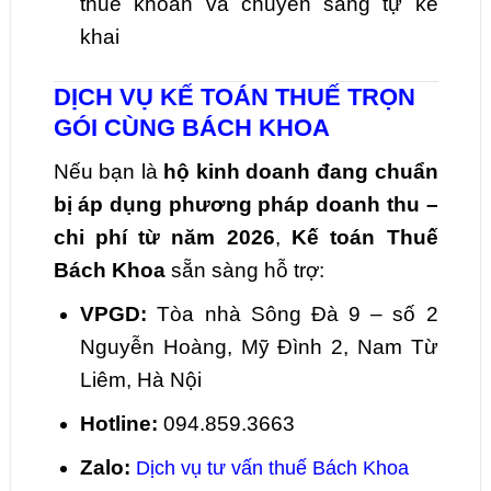
thuế khoán và chuyển sang tự kê
khai
DỊCH VỤ KẾ TOÁN THUẾ TRỌN
GÓI CÙNG BÁCH KHOA
Nếu bạn là
hộ kinh doanh đang chuẩn
bị áp dụng phương pháp doanh thu –
chi phí từ năm 2026
,
Kế toán Thuế
Bách Khoa
sẵn sàng hỗ trợ:
VPGD:
Tòa nhà Sông Đà 9 – số 2
Nguyễn Hoàng, Mỹ Đình 2, Nam Từ
Liêm, Hà Nội
Hotline:
094.859.3663
Zalo:
Dịch vụ tư vấn thuế Bách Khoa