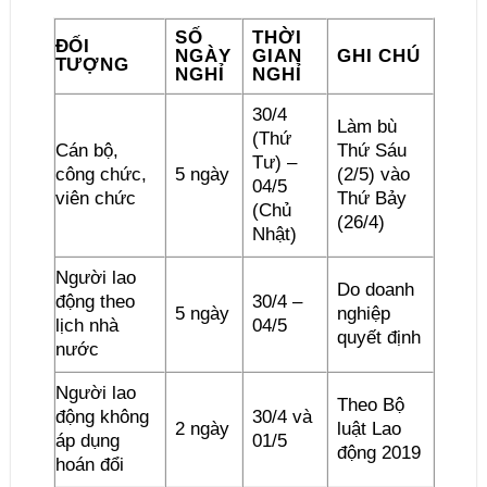
SỐ
THỜI
ĐỐI
NGÀY
GIAN
GHI CHÚ
TƯỢNG
NGHỈ
NGHỈ
30/4
Làm bù
(Thứ
Cán bộ,
Thứ Sáu
Tư) –
công chức,
5 ngày
(2/5) vào
04/5
viên chức
Thứ Bảy
(Chủ
(26/4)
Nhật)
Người lao
Do doanh
động theo
30/4 –
5 ngày
nghiệp
lịch nhà
04/5
quyết định
nước
Người lao
Theo Bộ
động không
30/4 và
2 ngày
luật Lao
áp dụng
01/5
động 2019
hoán đổi