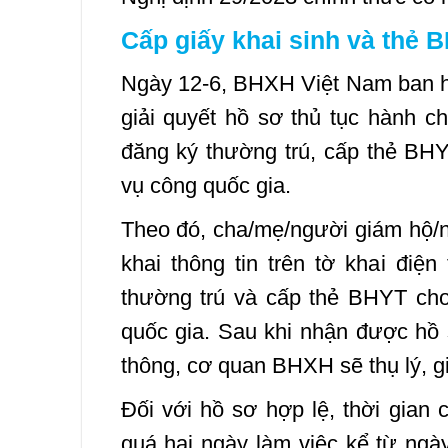
Cấp giấy khai sinh và thẻ B
Ngày 12-6, BHXH Việt Nam ban hà
giải quyết hồ sơ thủ tục hành ch
đăng ký thường trú, cấp thẻ BHY
vụ công quốc gia.
Theo đó, cha/mẹ/người giám hộ/ng
khai thông tin trên tờ khai điện
thường trú và cấp thẻ BHYT cho 
quốc gia. Sau khi nhận được hồ 
thông, cơ quan BHXH sẽ thụ lý, gi
Đối với hồ sơ hợp lệ, thời gian
quá hai ngày làm việc kể từ ngà