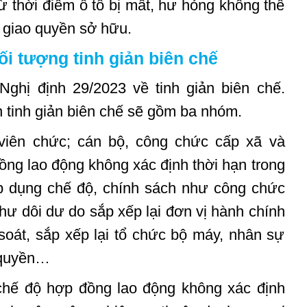
ừ thời điểm ô tô bị mất, hư hỏng không thể
giao quyền sở hữu.
i tượng tinh giản biên chế
ghị định 29/2023 về tinh giản biên chế.
n tinh giản biên chế sẽ gồm ba nhóm.
viên chức; cán bộ, công chức cấp xã và
ồng lao động không xác định thời hạn trong
p dụng chế độ, chính sách như công chức
hư dôi dư do sắp xếp lại đơn vị hành chính
soát, sắp xếp lại tổ chức bộ máy, nhân sự
 quyền…
chế độ hợp đồng lao động không xác định