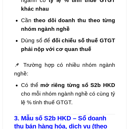
ngành có
tỷ lệ % tính thuế GTGT
khác nhau
Cần
theo dõi doanh thu theo từng
nhóm ngành nghề
Dùng sổ để
đối chiếu số thuế GTGT
phải nộp với cơ quan thuế
📌 Trường hợp có nhiều nhóm ngành
nghề:
Có thể
mở riêng từng sổ S2b HKD
cho mỗi nhóm ngành nghề có cùng tỷ
lệ % tính thuế GTGT.
3. Mẫu số S2b HKD – Sổ doanh
thu bán hàng hóa, dịch vụ (theo