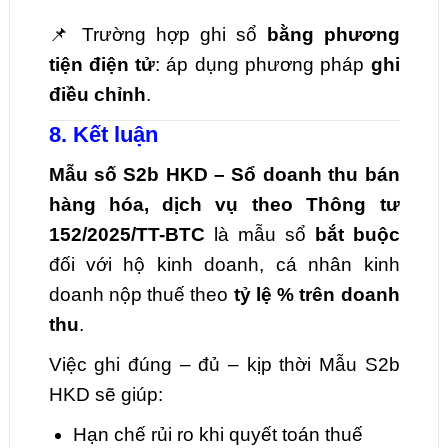
📌 Trường hợp ghi sổ
bằng phương
tiện điện tử
: áp dụng phương pháp
ghi
điều chỉnh
.
8. Kết luận
Mẫu số S2b HKD – Sổ doanh thu bán
hàng hóa, dịch vụ theo Thông tư
152/2025/TT-BTC
là mẫu sổ
bắt buộc
đối với hộ kinh doanh, cá nhân kinh
doanh nộp thuế theo
tỷ lệ % trên doanh
thu
.
Việc ghi đúng – đủ – kịp thời Mẫu S2b
HKD sẽ giúp:
Hạn chế rủi ro khi quyết toán thuế