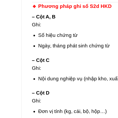
🔹 Phương pháp ghi sổ S2d HKD
– Cột A, B
Ghi:
Số hiệu chứng từ
Ngày, tháng phát sinh chứng từ
– Cột C
Ghi:
Nội dung nghiệp vụ (nhập kho, xuấ
– Cột D
Ghi:
Đơn vị tính (kg, cái, bộ, hộp…)