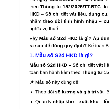
theo
Thông tư 152/2025/TT-BTC
do 
HKD – Sổ chi tiết vật liệu, dụng c
nhằm
theo dõi tình hình nhập – xu
nghĩa vụ thuế.
Vậy
Mẫu sổ S2d HKD là gì? Áp dụ
ra sao để đúng quy định?
Kế toán B
1. Mẫu sổ S2d HKD là gì?
Mẫu số S2d HKD – Sổ chi tiết vật l
toán ban hành kèm theo
Thông tư 15
📌 Mẫu sổ này dùng để:
Theo dõi
số lượng và giá trị
vật l
Quản lý
nhập kho – xuất kho – t