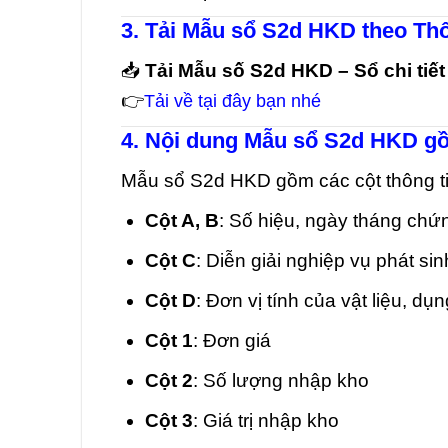
3. Tải Mẫu sổ S2d HKD theo Th
📥
Tải Mẫu số S2d HKD – Sổ chi tiết
👉
Tải về tại đây bạn nhé
4. Nội dung Mẫu sổ S2d HKD g
Mẫu sổ S2d HKD gồm các cột thông ti
Cột A, B
: Số hiệu, ngày tháng chứ
Cột C
: Diễn giải nghiệp vụ phát sin
Cột D
: Đơn vị tính của vật liệu, d
Cột 1
: Đơn giá
Cột 2
: Số lượng nhập kho
Cột 3
: Giá trị nhập kho